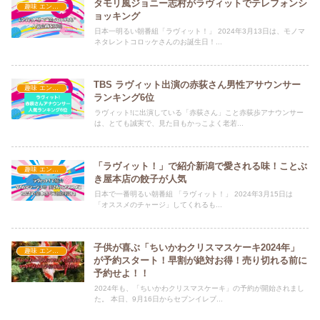
タモリ風ジョニー志村がラヴィットでテレフォンシ
趣味 エンタメ
ョッキング
日本一明るい朝番組「ラヴィット！」 2024年3月13日は、モノマ
ネタレントコロッケさんのお誕生日！...
TBS ラヴィット出演の赤荻さん男性アサウンサー
趣味 エンタメ
ランキング6位
ラヴィット!に出演している「赤荻さん」こと赤荻歩アナウンサー
は、とても誠実で、見た目もかっこよく老若...
「ラヴィット！」で紹介新潟で愛される味！ことぶ
趣味 エンタメ
き屋本店の餃子が人気
日本で一番明るい朝番組 「ラヴィット！」 2024年3月15日は
「オススメのチャージ」してくれるも...
子供が喜ぶ「ちいかわクリスマスケーキ2024年」
趣味 エンタメ
が予約スタート！早割が絶対お得！売り切れる前に
予約せよ！！
2024年も、「ちいかわクリスマスケーキ」の予約が開始されまし
た。 本日、9月16日からセブンイレブ...